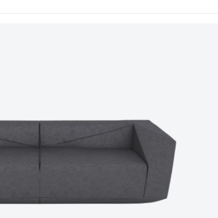
 ve
ılar
çük
rı
nizde