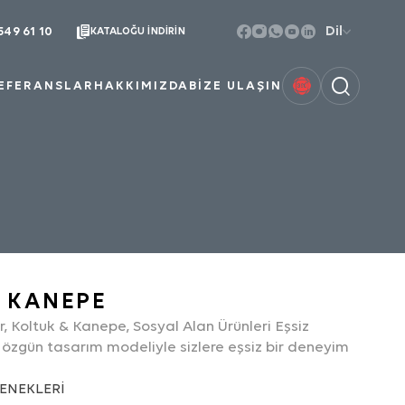
Dil
549 61 10
KATALOĞU İNDIRIN
EFERANSLAR
HAKKIMIZDA
BİZE ULAŞIN
HAKKIMIZDA
TASARIM & ÜRETIM GÜCÜMÜZ
ir. Bu
KATALOGLARIMIZ
hangi
 KANEPE
POLITIKALARIMIZ
, Koltuk & Kanepe, Sosyal Alan Ürünleri Eşsiz
SERTIFIKALARIMIZ
 özgün tasarım modeliyle sizlere eşsiz bir deneyim
aret
ENEKLERİ
İNSAN KAYNAKLARI