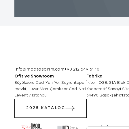
iyi bir hi
3.3.Zorunlu
Ziyaret e
için zorun
çalışması
internet 
kullanabi
3.4.Analiti
İnternet s
info@modtasarim.com
+90 212 549 61 10
Ofis ve Showroom
Fabrika
bilgi topl
Büyükdere Cad. Yan Yol, Seyrantepe
İkitelli OSB, S1A Blok
Bu tür çer
mevki, Huzur Mah. Çamlıklar Cad. No:1
Kooperatif Sanayi Site
Levent / İstanbul
34490 Başakşehir/İst
iyileştir
belirlemek
2025 KATALOG
verileri 
çok ziyare