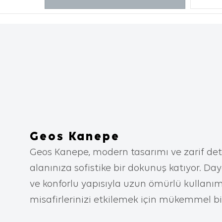
incelediği
diğer terc
2. ÇEREZ N
Çerezler, 
aracılığı
metin dosy
içeren bu
tercihler
iyileştir
Geos Kanepe
yardımcı 
Geos Kanepe, modern tasarımı ve zarif det
kişiselleş
alanınıza sofistike bir dokunuş katıyor. D
İnternet 
ve konforlu yapısıyla uzun ömürlü kullanı
aşağıda s
misafirlerinizi etkilemek için mükemmel bi
İnternet s