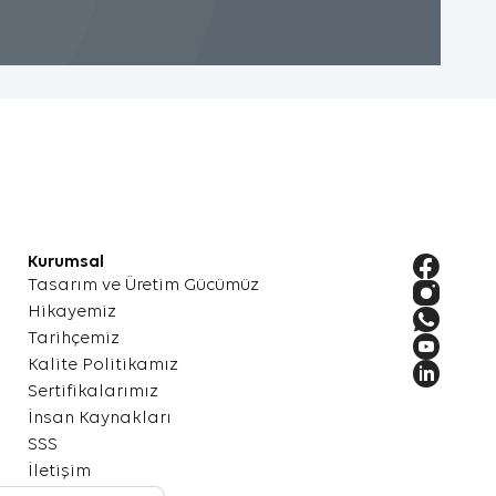
mesi
neğin,
i
.
Kurumsal
kkında
Tasarım ve Üretim Gücümüz
ler.
Hikayemiz
Tarihçemiz
Kalite Politikamız
Sertifikalarımız
k
İnsan Kaynakları
eya en
SSS
İletişim