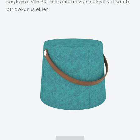
sağlayan Vee Puf, mekanlarınıza sıcak ve stil sahibi
İnternet Sitesini iyileştirmek ve İnternet
Sitesi üzerinden yeni özellikler sunmak ve
bir dokunuş ekler.
sunulan özellikleri sizlerin tercihlerine göre
kişiselleştirmek;
İnternet Sitesinin, sizin ve Kurum’un hukuki
ve ticari güvenliğinin teminini sağlamak,
Site üzerinden sahte işlemlerin
gerçekleştirilmesini önlemek;
5651 sayılı Internet Ortamında Yapılan
Yayınların Düzenlenmesi ve Bu Yayınlar
Yoluyla İşlenen Suçlarla Mücadele Edilmesi
Hakkında Kanun ve Internet Ortamında
Yapılan Yayınların Düzenlenmesine Dair
Usul ve Esaslar Hakkında Yönetmelik’ten
kaynaklananlar başta olmak üzere, kanuni
ve sözleşmesel yükümlülüklerini yerine
getirmek.
3.İNTERNET SİTEMİZDE
KULLANILAN ÇEREZ TÜRLERİ
3.1.Oturum Çerezleri
Oturum çerezlerini ziyaretinizi süresince