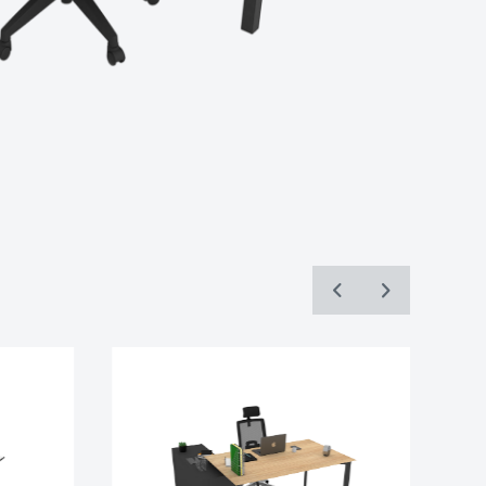
ve sunulan
k, Site
oluyla
lan
lananlar
ici
izde