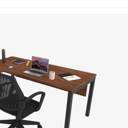
 ve
ılar
çük
rı
nizde