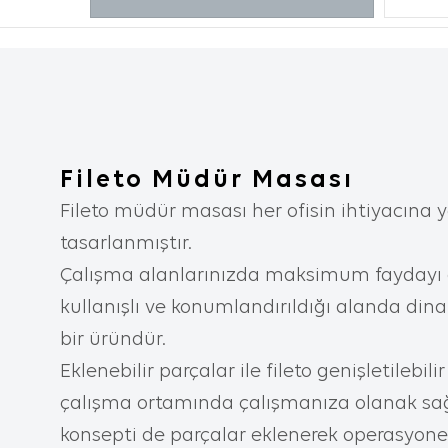
incelediği
diğer terc
2. ÇEREZ N
Çerezler, 
aracılığı
metin dosy
Fileto Müdür Masası
içeren bu
Fileto müdür masası her ofisin ihtiyacına y
tercihler
tasarlanmıştır.
iyileştir
Çalışma alanlarınızda maksimum faydayı 
yardımcı 
kullanışlı ve konumlandırıldığı alanda di
kişiselleş
bir üründür.
İnternet 
Eklenebilir parçalar ile fileto genişletilebili
aşağıda s
çalışma ortamında çalışmanıza olanak sağ
İnternet s
konsepti de parçalar eklenerek operasyone