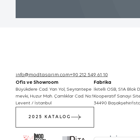
iyi bir hi
3.3.Zorunlu
Ziyaret e
için zorun
çalışması
internet 
kullanabi
3.4.Analiti
info@modtasarim.com
+90 212 549 61 10
İnternet s
Ofis ve Showroom
Fabrika
bilgi topl
Büyükdere Cad. Yan Yol, Seyrantepe
İkitelli OSB, S1A Blok
Bu tür çer
mevki, Huzur Mah. Çamlıklar Cad. No:1
Kooperatif Sanayi Site
Levent / İstanbul
34490 Başakşehir/İst
iyileştir
belirlemek
2025 KATALOG
verileri 
çok ziyare