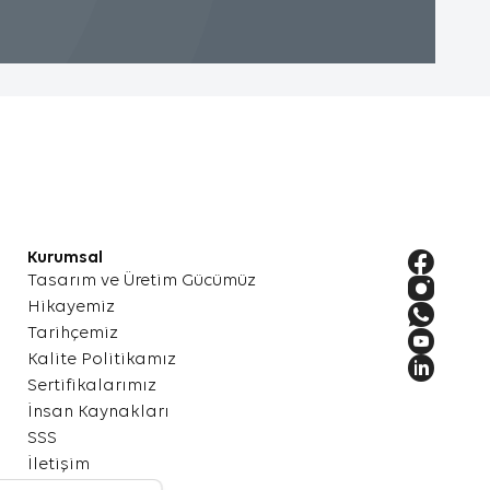
mesi
neğin,
i
.
Kurumsal
kkında
Tasarım ve Üretim Gücümüz
ler.
Hikayemiz
Tarihçemiz
Kalite Politikamız
Sertifikalarımız
k
İnsan Kaynakları
eya en
SSS
İletişim