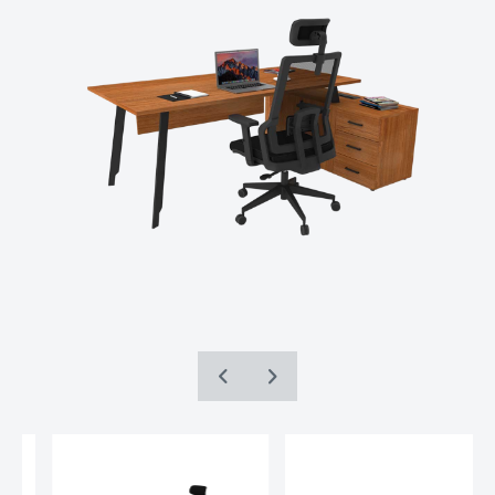
İnternet Sitesini iyileştirmek ve İnternet
Sitesi üzerinden yeni özellikler sunmak ve
sunulan özellikleri sizlerin tercihlerine göre
kişiselleştirmek;
İnternet Sitesinin, sizin ve Kurum’un hukuki
ve ticari güvenliğinin teminini sağlamak,
Site üzerinden sahte işlemlerin
gerçekleştirilmesini önlemek;
5651 sayılı Internet Ortamında Yapılan
Yayınların Düzenlenmesi ve Bu Yayınlar
Yoluyla İşlenen Suçlarla Mücadele Edilmesi
Hakkında Kanun ve Internet Ortamında
Yapılan Yayınların Düzenlenmesine Dair
Usul ve Esaslar Hakkında Yönetmelik’ten
kaynaklananlar başta olmak üzere, kanuni
ve sözleşmesel yükümlülüklerini yerine
TEKNIK ÖZELLIKLER
getirmek.
3.İNTERNET SİTEMİZDE
MALZEME:
18 mm melamin yüzeyli yonga levha Ayak
KULLANILAN ÇEREZ TÜRLERİ
3.1.Oturum Çerezleri
AYAK:
Lazer CNC kesim lama
Oturum çerezlerini ziyaretinizi süresince