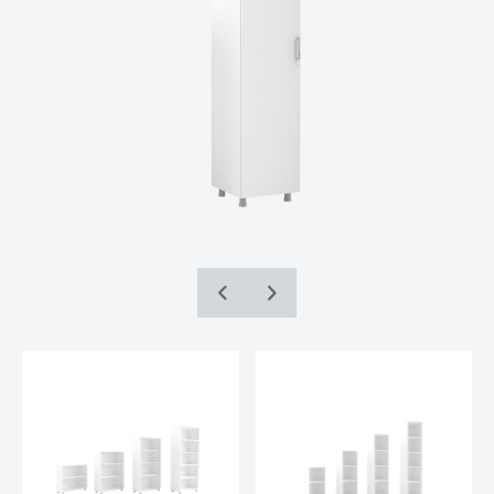
İnternet Sitesini iyileştirmek ve İnternet
Sitesi üzerinden yeni özellikler sunmak ve
sunulan özellikleri sizlerin tercihlerine göre
kişiselleştirmek;
İnternet Sitesinin, sizin ve Kurum’un hukuki
ve ticari güvenliğinin teminini sağlamak,
Site üzerinden sahte işlemlerin
gerçekleştirilmesini önlemek;
5651 sayılı Internet Ortamında Yapılan
Yayınların Düzenlenmesi ve Bu Yayınlar
Yoluyla İşlenen Suçlarla Mücadele Edilmesi
Hakkında Kanun ve Internet Ortamında
TEKNIK ÖZELLIKLER
Yapılan Yayınların Düzenlenmesine Dair
Usul ve Esaslar Hakkında Yönetmelik’ten
MASA
kaynaklananlar başta olmak üzere, kanuni
1. kalite 18 mm melamin yonga levha
TABLASI:
ve sözleşmesel yükümlülüklerini yerine
getirmek.
3.İNTERNET SİTEMİZDE
MASA
6 cm denge ayarlı plastik ayarlı ayak
AYAKLARI:
KULLANILAN ÇEREZ TÜRLERİ
3.1.Oturum Çerezleri
Oturum çerezlerini ziyaretinizi süresince
AKSESUARLAR:
Hafele marka kulp-kilit