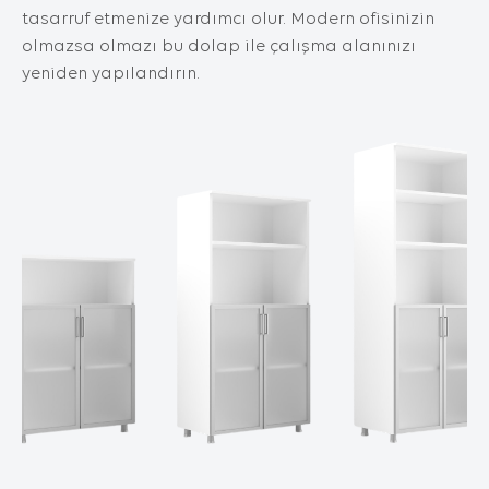
İnternet Sitesini iyileştirmek ve İnternet
tasarruf etmenize yardımcı olur. Modern ofisinizin
Sitesi üzerinden yeni özellikler sunmak ve
olmazsa olmazı bu dolap ile çalışma alanınızı
sunulan özellikleri sizlerin tercihlerine göre
yeniden yapılandırın.
kişiselleştirmek;
İnternet Sitesinin, sizin ve Kurum’un hukuki
ve ticari güvenliğinin teminini sağlamak,
Site üzerinden sahte işlemlerin
gerçekleştirilmesini önlemek;
5651 sayılı Internet Ortamında Yapılan
Yayınların Düzenlenmesi ve Bu Yayınlar
Yoluyla İşlenen Suçlarla Mücadele Edilmesi
Hakkında Kanun ve Internet Ortamında
Yapılan Yayınların Düzenlenmesine Dair
Usul ve Esaslar Hakkında Yönetmelik’ten
kaynaklananlar başta olmak üzere, kanuni
ve sözleşmesel yükümlülüklerini yerine
getirmek.
3.İNTERNET SİTEMİZDE
KULLANILAN ÇEREZ TÜRLERİ
3.1.Oturum Çerezleri
Oturum çerezlerini ziyaretinizi süresince