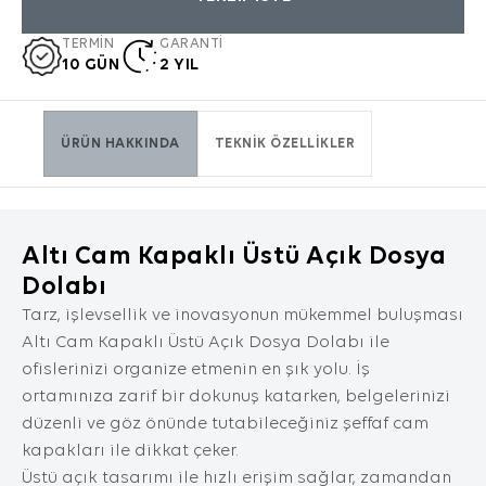
dil seçeneği ve diğer tercihlerinize dair bilgileri
kapsamaktadır.
TERMİN
GARANTİ
10 GÜN
2 YIL
2. ÇEREZ NEDİR ve KULLANIM
AMAÇLARI NELERDİR?
Çerezler, ziyaret ettiğiniz internet siteleri
tarafından tarayıcılar aracılığıyla cihazınıza
ÜRÜN HAKKINDA
TEKNİK ÖZELLİKLER
veya ağ sunucusuna depolanan küçük metin
dosyalarıdır. Sitede tercih ettiğiniz dil ve diğer
ayarları içeren bu küçük metin dosyaları,
siteye bir sonraki ziyaretinizde tercihlerinizin
Altı Cam Kapaklı Üstü Açık Dosya
hatırlanmasına ve sitedeki deneyiminizi
iyileştirmek için hizmetlerimizde geliştirmeler
Dolabı
yapmamıza yardımcı olur. Böylece bir sonraki
Tarz, işlevsellik ve inovasyonun mükemmel buluşması
ziyaretinizde daha iyi ve kişiselleştirilmiş bir
Altı Cam Kapaklı Üstü Açık Dosya Dolabı ile
kullanım deneyimi yaşayabilirsiniz.
ofislerinizi organize etmenin en şık yolu. İş
İnternet Sitemizde çerez kullanılmasının
ortamınıza zarif bir dokunuş katarken, belgelerinizi
başlıca amaçları aşağıda sıralanmaktadır:
İnternet sitesinin işlevselliğini ve
düzenli ve göz önünde tutabileceğiniz şeffaf cam
performansını arttırmak yoluyla sizlere
kapakları ile dikkat çeker.
sunulan hizmetleri geliştirmek,
Üstü açık tasarımı ile hızlı erişim sağlar, zamandan