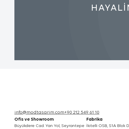
iyi bir hi
HAYALİ
3.3.Zorunlu
Ziyaret e
için zorun
çalışması
internet 
kullanabi
3.4.Analiti
İnternet s
bilgi topl
Bu tür çer
iyileştir
belirlemek
info@modtasarim.com
+90 212 549 61 10
verileri 
Ofis ve Showroom
Fabrika
çok ziyare
Büyükdere Cad. Yan Yol, Seyrantepe
İkitelli OSB, S1A Blok