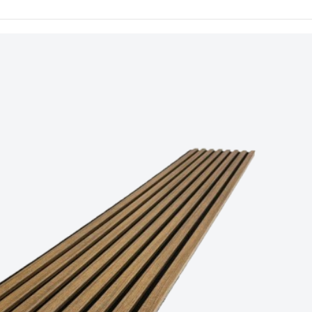
 ve
ılar
çük
rı
nizde