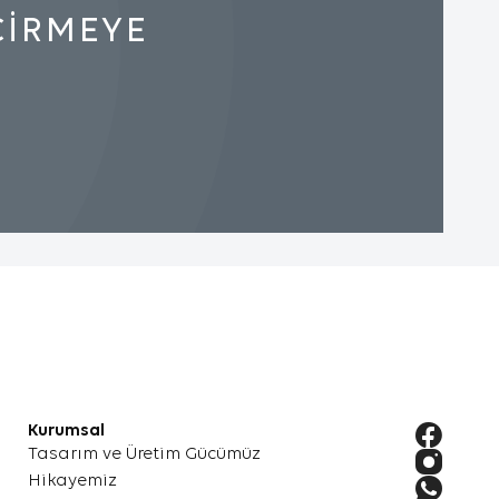
ÇİRMEYE
mesi
neğin,
i
.
kkında
ler.
k
Kurumsal
eya en
Tasarım ve Üretim Gücümüz
Hikayemiz