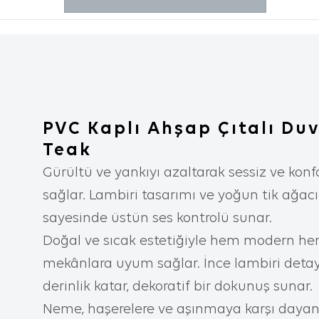
incelediği
diğer terc
2. ÇEREZ N
Çerezler, 
aracılığı
metin dosy
PVC Kaplı Ahşap Çıtalı Duv
içeren bu
Teak
tercihler
Gürültü ve yankıyı azaltarak sessiz ve konf
iyileştir
sağlar. Lambiri tasarımı ve yoğun tik ağa
yardımcı 
sayesinde üstün ses kontrolü sunar.
kişiselleş
Doğal ve sıcak estetiğiyle hem modern hem
İnternet 
mekânlara uyum sağlar. İnce lambiri detay
aşağıda s
derinlik katar, dekoratif bir dokunuş sunar.
İnternet s
Neme, haşerelere ve aşınmaya karşı dayanık