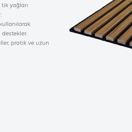
 geliştirmek,
tik yağları
itesini iyileştirmek ve İnternet Sitesi üzerinden yeni özellikler sunmak 
 sizlerin tercihlerine göre kişiselleştirmek;
.
itesinin, sizin ve Kurum’un hukuki ve ticari güvenliğinin teminini sağlama
kullanılarak
sahte işlemlerin gerçekleştirilmesini önlemek;
ı Internet Ortamında Yapılan Yayınların Düzenlenmesi ve Bu Yayınlar Y
 destekler.
uçlarla Mücadele Edilmesi Hakkında Kanun ve Internet Ortamında Yapı
ler, pratik ve uzun
n Düzenlenmesine Dair Usul ve Esaslar Hakkında Yönetmelik’ten kaynak
k üzere, kanuni ve sözleşmesel yükümlülüklerini yerine getirmek.
T SİTEMİZDE KULLANILAN ÇEREZ TÜRLERİ
Çerezleri
rezlerini ziyaretinizi süresince internet sitesinin
r şekilde çalışmasının teminini sağlamaktadır.
zin ve sizin, ziyaretinizde güvenliğini, sürekliliğini
gibi amaçlarla kullanılırlar. Oturum çerezleri geç
r, siz tarayıcınızı kapatıp sitemize tekrar geldiğin
ıcı değillerdir.
erezler