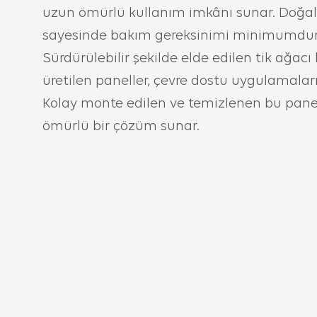
hizmetleri
uzun ömürlü kullanım imkânı sunar. Doğal 
İnternet S
özellikleri
sayesinde bakım gereksinimi minimumdur
İnternet S
Sürdürülebilir şekilde elde edilen tik ağacı 
üzerinden 
5651 sayıl
üretilen paneller, çevre dostu uygulamaları
İşlenen S
Kolay monte edilen ve temizlenen bu panel
Yayınları
başta olma
ömürlü bir çözüm sunar.
3.İNTERNE
3.1.Oturum 
Oturum çe
düzgün bi
Sitelerimi
sağlamak 
çerezlerdi
silinir, kal
3.2.Kalıcı Ç