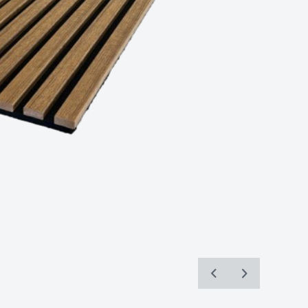
ve sunulan
k, Site
oluyla
lan
lananlar
ici
izde