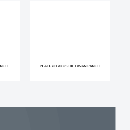
cınızın
cınız
NELİ
PLATE 60 AKUSTİK TAVAN PANELİ
r
rardan
ir ve
ize
re daha