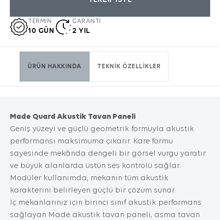
TEKLİF İSTE
Genellikle ziyaret ettiğiniz internet sitesini
KATALOĞU İNDIRIN
kullanmanız sırasında size kişiselleştirilmiş bir
TERMİN
GARANTİ
deneyim sunmak, sunulan hizmetleri
10 GÜN
2 YIL
geliştirmek ve deneyiminizi iyileştirmek için
kullanılır ve bir internet sitesinde gezinirken
kullanım kolaylığına katkıda bulunabilir. Çerez
ÜRÜN HAKKINDA
TEKNİK ÖZELLİKLER
kullanılmasını tercih etmezseniz tarayıcınızın
ayarlarından Çerezleri silebilir ya da
engelleyebilirsiniz. Ancak bunun internet
sitemizi kullanımınızı etkileyebileceğini
hatırlatmak isteriz. Tarayıcınızdan Çerez
Made Quard Akustik Tavan Paneli
AYDINLATMA METNI'
NI OKUDUM VE KABUL
ayarlarınızı değiştirmediğiniz sürece bu
Geniş yüzeyi ve güçlü geometrik formuyla akustik
EDIYORUM.
sitede çerez kullanımını kabul ettiğinizi
performansı maksimuma çıkarır. Kare formu
varsayacağız.
sayesinde mekânda dengeli bir görsel vurgu yaratır
1. ÇEREZLERDE HANGİ TÜR VERİLER
GÖNDER
İŞLENİR?
ve büyük alanlarda üstün ses kontrolü sağlar.
İnternet sitelerinde yer alan çerezlerde, türüne
Modüler kullanımda, mekanın tüm akustik
bağlı olarak, siteyi ziyaret ettiğiniz cihazdaki
karakterini belirleyen güçlü bir çözüm sunar.
tarama ve kullanım tercihlerinize ilişkin veriler
İç mekanlarınız için birinci sınıf akustik performans
toplanmaktadır. Bu veriler, eriştiğiniz sayfalar,
sağlayan Made akustik tavan paneli, asma tavan
incelediğiniz hizmet ve ürünler, tercih ettiğiniz