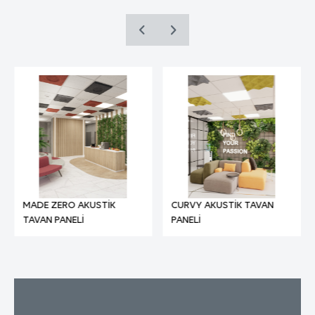
İnternet Sitesini iyileştirmek ve İnternet
Sitesi üzerinden yeni özellikler sunmak ve
TEKNIK ÖZELLIKLER
sunulan özellikleri sizlerin tercihlerine göre
kişiselleştirmek;
%50 Polyester (Geri dönüştürülmüş
İnternet Sitesinin, sizin ve Kurum’un hukuki
KOMPOZISYON:
PET yaklaşık %50)
ve ticari güvenliğinin teminini sağlamak,
Site üzerinden sahte işlemlerin
MALZEME
gerçekleştirilmesini önlemek;
1200 g/m² (+/- %5)
AĞIRLIĞI:
5651 sayılı Internet Ortamında Yapılan
Yayınların Düzenlenmesi ve Bu Yayınlar
MALZEME
Yoluyla İşlenen Suçlarla Mücadele Edilmesi
8 mm (+/- %10)
KALINLIĞI:
Hakkında Kanun ve Internet Ortamında
Yapılan Yayınların Düzenlenmesine Dair
Usul ve Esaslar Hakkında Yönetmelik’ten
MADE ZERO AKUSTİK
CURVY AKUSTİK TAVAN
TAVAN PANELİ
PANELİ
kaynaklananlar başta olmak üzere, kanuni
ve sözleşmesel yükümlülüklerini yerine
getirmek.
3.İNTERNET SİTEMİZDE
KULLANILAN ÇEREZ TÜRLERİ
3.1.Oturum Çerezleri
Oturum çerezlerini ziyaretinizi süresince