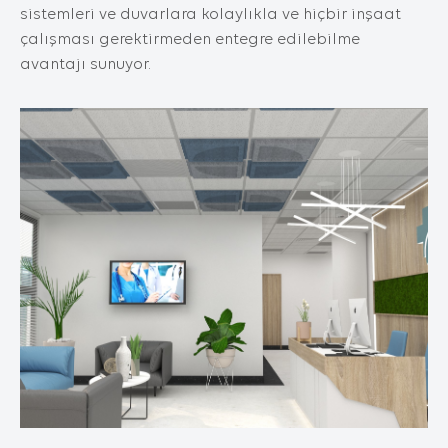
sistemleri ve duvarlara kolaylıkla ve hiçbir inşaat
dil seçeneği ve diğer tercihlerinize dair bilgileri
çalışması gerektirmeden entegre edilebilme
kapsamaktadır.
2. ÇEREZ NEDİR ve KULLANIM
avantajı sunuyor.
AMAÇLARI NELERDİR?
Çerezler, ziyaret ettiğiniz internet siteleri
tarafından tarayıcılar aracılığıyla cihazınıza
veya ağ sunucusuna depolanan küçük metin
dosyalarıdır. Sitede tercih ettiğiniz dil ve diğer
ayarları içeren bu küçük metin dosyaları,
siteye bir sonraki ziyaretinizde tercihlerinizin
hatırlanmasına ve sitedeki deneyiminizi
iyileştirmek için hizmetlerimizde geliştirmeler
yapmamıza yardımcı olur. Böylece bir sonraki
ziyaretinizde daha iyi ve kişiselleştirilmiş bir
kullanım deneyimi yaşayabilirsiniz.
İnternet Sitemizde çerez kullanılmasının
başlıca amaçları aşağıda sıralanmaktadır:
İnternet sitesinin işlevselliğini ve
performansını arttırmak yoluyla sizlere
sunulan hizmetleri geliştirmek,