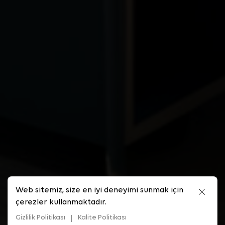
10
E – Posta: info@modtasarim.com
Web
Adresi: www.modtasarim.com
Web sitemiz, size en iyi deneyimi sunmak için
çerezler kullanmaktadır.
Gizlilik Politikası
Kalite Politikası
|