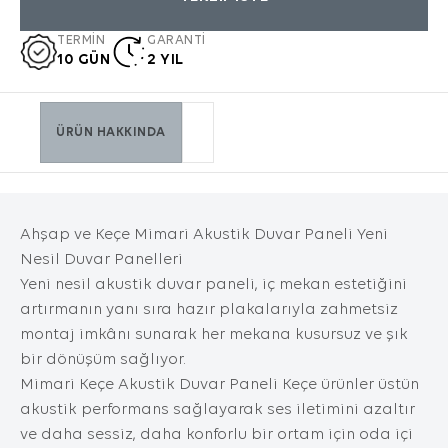
dil seçeneği ve diğer tercihlerinize dair bilgileri
kapsamaktadır.
TERMİN
GARANTİ
10 GÜN
2 YIL
2. ÇEREZ NEDİR ve KULLANIM
AMAÇLARI NELERDİR?
Çerezler, ziyaret ettiğiniz internet siteleri
tarafından tarayıcılar aracılığıyla cihazınıza
ÜRÜN HAKKINDA
veya ağ sunucusuna depolanan küçük metin
dosyalarıdır. Sitede tercih ettiğiniz dil ve diğer
ayarları içeren bu küçük metin dosyaları,
siteye bir sonraki ziyaretinizde tercihlerinizin
hatırlanmasına ve sitedeki deneyiminizi
Ahşap ve Keçe Mimari Akustik Duvar Paneli
Yeni
iyileştirmek için hizmetlerimizde geliştirmeler
Nesil Duvar Panelleri
yapmamıza yardımcı olur. Böylece bir sonraki
Yeni nesil akustik duvar paneli, iç mekan estetiğini
ziyaretinizde daha iyi ve kişiselleştirilmiş bir
artırmanın yanı sıra hazır plakalarıyla zahmetsiz
kullanım deneyimi yaşayabilirsiniz.
montaj imkânı sunarak her mekana kusursuz ve şık
İnternet Sitemizde çerez kullanılmasının
bir dönüşüm sağlıyor.
başlıca amaçları aşağıda sıralanmaktadır:
Mimari Keçe Akustik Duvar Paneli
Keçe ürünler üstün
İnternet sitesinin işlevselliğini ve
akustik performans sağlayarak ses iletimini azaltır
performansını arttırmak yoluyla sizlere
sunulan hizmetleri geliştirmek,
ve daha sessiz, daha konforlu bir ortam için oda içi