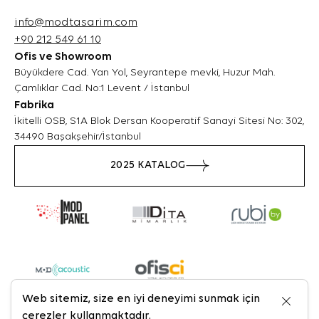
biçimini iyileştirerek performans arttırmak ve
info@modtasarim.com
genel eğilim yönünü belirlemektir. Ziyaretçi
+90 212 549 61 10
kimliklerinin tespitini sağlayabilecek verileri
Ofis ve Showroom
içermezler. Örneğin, gösterilen hata mesajı
Büyükdere Cad. Yan Yol, Seyrantepe mevki, Huzur Mah.
sayısı veya en çok ziyaret edilen sayfaları
Çamlıklar Cad. No:1 Levent / İstanbul
gösterirler.
Fabrika
3.5.İşlevsel/Fonksiyonel Çerezler
Ziyaretçinin site içerisinde yaptığı seçimleri
İkitelli OSB, S1A Blok Dersan Kooperatif Sanayi Sitesi No: 302,
kaydederek bir sonraki ziyarette hatırlar. Bu
34490 Başakşehir/İstanbul
tür çerezlerin amacı ziyaretçilere kullanım
2025 KATALOG
kolaylığı sağlamaktır. Örneğin, site
kullanıcısının ziyaret ettiği her bir sayfada
kullanıcı şifresini tekrar girmesini önler.
3.6. Hedefleme/Reklam Çerezleri
Ziyaretçilere sunulan reklamların etkinliğinin
ölçülmesi ve reklamların kaç kere
görüntülendiğinin hesaplanmasını sağlarlar.
Bu tür çerezlerin amacı, ziyaretçilerin ilgi
alanlarına özelleştirilmiş reklamların
Web sitemiz, size en iyi deneyimi sunmak için
sunulmasıdır.
çerezler kullanmaktadır.