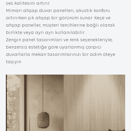
İnternet Sitesini iyileştirmek ve İnternet
ses kalitesini artırır.
Sitesi üzerinden yeni özellikler sunmak ve
Mimari ahşap duvar panelleri, akustik konforu
sunulan özellikleri sizlerin tercihlerine göre
artırırken şık ahşap bir görünüm sunar. Keçe ve
kişiselleştirmek;
ahşap paneller, müşteri tercihlerine bağlı olarak
İnternet Sitesinin, sizin ve Kurum’un hukuki
birlikte veya ayrı ayrı kullanılabilir.
ve ticari güvenliğinin teminini sağlamak,
Zengin panel tasarımları ve renk seçenekleriyle,
Site üzerinden sahte işlemlerin
gerçekleştirilmesini önlemek;
benzersiz estetiğe göre uyarlanmış çarpıcı
5651 sayılı Internet Ortamında Yapılan
duvarlarla mekan tasarımlarınızı bir adım öteye
Yayınların Düzenlenmesi ve Bu Yayınlar
taşıyın.
Yoluyla İşlenen Suçlarla Mücadele Edilmesi
Hakkında Kanun ve Internet Ortamında
Yapılan Yayınların Düzenlenmesine Dair
Usul ve Esaslar Hakkında Yönetmelik’ten
kaynaklananlar başta olmak üzere, kanuni
ve sözleşmesel yükümlülüklerini yerine
getirmek.
3.İNTERNET SİTEMİZDE
KULLANILAN ÇEREZ TÜRLERİ
3.1.Oturum Çerezleri
Oturum çerezlerini ziyaretinizi süresince