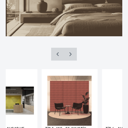
internet sitesinin düzgün bir şekilde
çalışmasının teminini sağlamaktadır.
Sitelerimizin ve sizin, ziyaretinizde güvenliğini,
sürekliliğini sağlamak gibi amaçlarla
kullanılırlar. Oturum çerezleri geçici çerezlerdir,
siz tarayıcınızı kapatıp sitemize tekrar
geldiğinizde silinir, kalıcı değillerdir.
3.2.Kalıcı Çerezler
Bu tür çerezler tercihlerinizi hatırlamak için
kullanılır ve tarayıcılar vasıtasıyla cihazınızda
depolanır Kalıcı çerezler, sitemizi ziyaret
ettiğiniz tarayıcınızı kapattıktan veya
bilgisayarınızı yeniden başlattıktan sonra bile
saklı kalır. Tarayıcınızın ayarlarından silinene
kadar bu çerezler tarayıcınızın alt
klasörlerinde tutulurlar.
Kalıcı çerezlerin bazı türleri; İnternet Sitesini
kullanım amacınız gibi hususlar göz önünde
bulundurarak sizlere özel öneriler sunulması
için kullanılabilmektedir.