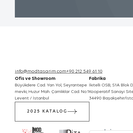
iyi bir hi
3.3.Zorunlu
Ziyaret e
için zorun
çalışması
internet 
kullanabi
3.4.Analiti
İnternet s
info@modtasarim.com
+90 212 549 61 10
Ofis ve Showroom
Fabrika
bilgi topl
Büyükdere Cad. Yan Yol, Seyrantepe
İkitelli OSB, S1A Blok
Bu tür çer
mevki, Huzur Mah. Çamlıklar Cad. No:1
Kooperatif Sanayi Site
Levent / İstanbul
34490 Başakşehir/İst
iyileştir
belirlemek
2025 KATALOG
verileri 
çok ziyare