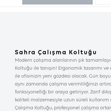
incelediği
diğer terc
2. ÇEREZ N
Çerezler, 
aracılığı
metin dosy
içeren bu
Sahra Çalışma Koltuğu
tercihler
Modern çalışma alanlarının şık tamamlayı
iyileştir
Koltuğu ile tanışın! Ergonomik tasarımı v
yardımcı 
ile ofisinizin yeni gözdesi olacak. Gün boy
kişiselleş
aynı zamanda çalışma verimliliğinizi artıran
İnternet 
fonksiyonelliği bir araya getiriyor. Zarif diki
aşağıda s
kaliteli malzemesiyle uzun süreli kullanım 
İnternet s
Çalışma Koltuğu, profesyonel çalışma ortaml