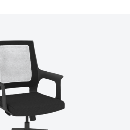
 ve
ılar
çük
rı
nizde