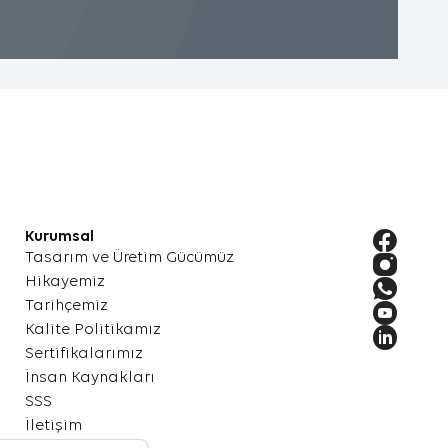
mesi
neğin,
i
.
Kurumsal
kkında
Tasarım ve Üretim Gücümüz
ler.
Hikayemiz
Tarihçemiz
Kalite Politikamız
Sertifikalarımız
k
İnsan Kaynakları
eya en
SSS
İletişim