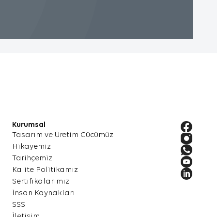
mesi
neğin,
i
.
kkında
Kurumsal
ler.
Tasarım ve Üretim Gücümüz
Hikayemiz
Tarihçemiz
Kalite Politikamız
k
Sertifikalarımız
İnsan Kaynakları
eya en
SSS
İletişim