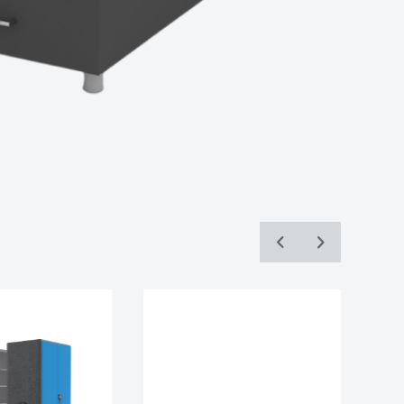
ve sunulan
k, Site
oluyla
lan
lananlar
ici
izde