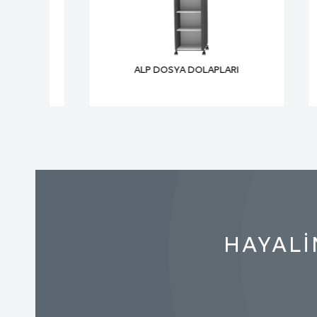
Bu tür çer
tarayıcıla
sitemizi z
ALP DOSYA DOLAPLARI
bilgisayar
Tarayıcın
alt klasör
Kalıcı çer
gibi husu
sunulması
Kalıcı çe
ziyaret e
HAYALİ
tarafında
var ise, s
iletilecek