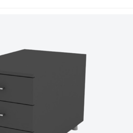
 ve
ılar
çük
rı
nizde