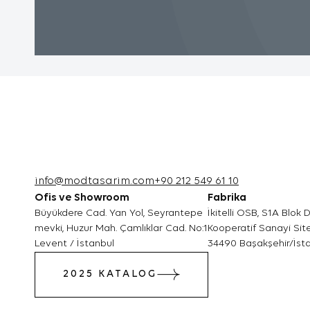
iyi bir hi
3.3.Zorunlu
Ziyaret e
için zorun
çalışması
internet 
kullanabi
3.4.Analiti
İnternet s
info@modtasarim.com
+90 212 549 61 10
bilgi topl
Ofis ve Showroom
Fabrika
Bu tür çer
Büyükdere Cad. Yan Yol, Seyrantepe
İkitelli OSB, S1A Blok
mevki, Huzur Mah. Çamlıklar Cad. No:1
Kooperatif Sanayi Site
iyileştir
Levent / İstanbul
34490 Başakşehir/İst
belirlemek
2025 KATALOG
verileri 
çok ziyare