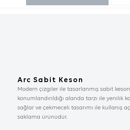
incelediği
diğer terc
2. ÇEREZ N
Çerezler, 
aracılığı
metin dosy
içeren bu
tercihler
iyileştir
Arc Sabit Keson
yardımcı 
Modern çizgiler ile tasarlanmış sabit keson
kişiselleş
konumlandırıldığı alanda tarzı ile yenilik k
İnternet 
sağlar ve çekmeceli tasarımı ile kullanış aç
aşağıda s
saklama ürünüdür.
İnternet s