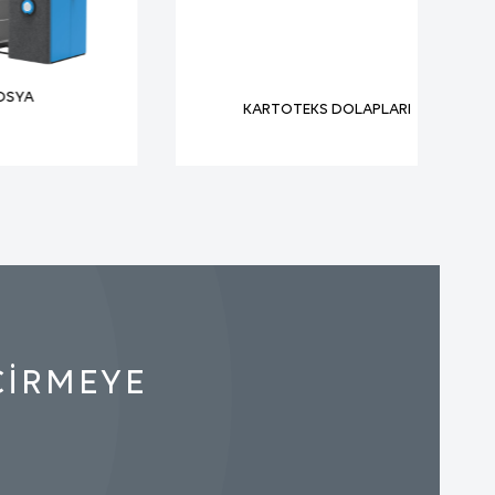
KARTOTEKS DOLAPLARI
cınızın
cınız
r
rardan
ÇİRMEYE
ir ve
ize
re daha