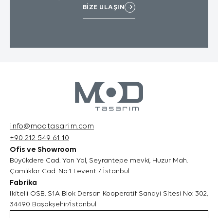
BİZE ULAŞIN
internet sitesinin düzgün bir şekilde
çalışmasının teminini sağlamaktadır.
Sitelerimizin ve sizin, ziyaretinizde güvenliğini,
sürekliliğini sağlamak gibi amaçlarla
kullanılırlar. Oturum çerezleri geçici çerezlerdir,
siz tarayıcınızı kapatıp sitemize tekrar
geldiğinizde silinir, kalıcı değillerdir.
3.2.Kalıcı Çerezler
Bu tür çerezler tercihlerinizi hatırlamak için
kullanılır ve tarayıcılar vasıtasıyla cihazınızda
depolanır Kalıcı çerezler, sitemizi ziyaret
ettiğiniz tarayıcınızı kapattıktan veya
info@modtasarim.com
bilgisayarınızı yeniden başlattıktan sonra bile
+90 212 549 61 10
saklı kalır. Tarayıcınızın ayarlarından silinene
Ofis ve Showroom
kadar bu çerezler tarayıcınızın alt
Büyükdere Cad. Yan Yol, Seyrantepe mevki, Huzur Mah.
klasörlerinde tutulurlar.
Çamlıklar Cad. No:1 Levent / İstanbul
Kalıcı çerezlerin bazı türleri; İnternet Sitesini
Fabrika
kullanım amacınız gibi hususlar göz önünde
İkitelli OSB, S1A Blok Dersan Kooperatif Sanayi Sitesi No: 302,
bulundurarak sizlere özel öneriler sunulması
34490 Başakşehir/İstanbul
için kullanılabilmektedir.