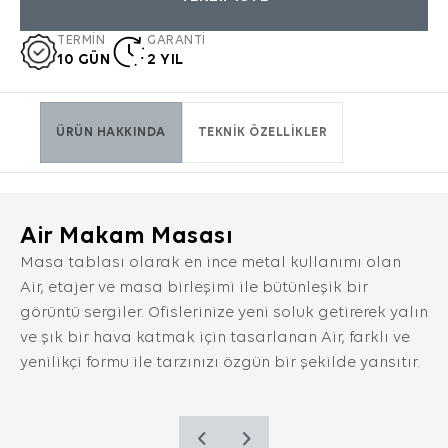
dil seçeneği ve diğer tercihlerinize dair bilgileri
kapsamaktadır.
TERMİN
GARANTİ
10 GÜN
2 YIL
2. ÇEREZ NEDİR ve KULLANIM
AMAÇLARI NELERDİR?
Çerezler, ziyaret ettiğiniz internet siteleri
tarafından tarayıcılar aracılığıyla cihazınıza
ÜRÜN HAKKINDA
TEKNİK ÖZELLİKLER
veya ağ sunucusuna depolanan küçük metin
dosyalarıdır. Sitede tercih ettiğiniz dil ve diğer
ayarları içeren bu küçük metin dosyaları,
siteye bir sonraki ziyaretinizde tercihlerinizin
Air Makam Masası
hatırlanmasına ve sitedeki deneyiminizi
iyileştirmek için hizmetlerimizde geliştirmeler
Masa tablası olarak en ince metal kullanımı olan
yapmamıza yardımcı olur. Böylece bir sonraki
Air, etajer ve masa birleşimi ile bütünleşik bir
ziyaretinizde daha iyi ve kişiselleştirilmiş bir
görüntü sergiler. Ofislerinize yeni soluk getirerek yalın
kullanım deneyimi yaşayabilirsiniz.
ve şık bir hava katmak için tasarlanan Air, farklı ve
İnternet Sitemizde çerez kullanılmasının
yenilikçi formu ile tarzınızı özgün bir şekilde yansıtır.
başlıca amaçları aşağıda sıralanmaktadır:
İnternet sitesinin işlevselliğini ve
performansını arttırmak yoluyla sizlere
sunulan hizmetleri geliştirmek,
TEKNIK ÖZELLIKLER