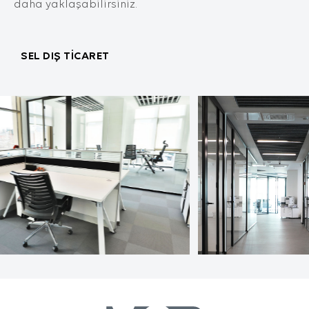
daha yaklaşabilirsiniz.
dil seçeneği ve diğer tercihlerinize dair bilgileri
kapsamaktadır.
2. ÇEREZ NEDİR ve KULLANIM
AMAÇLARI NELERDİR?
SEL DIŞ TİCARET
Çerezler, ziyaret ettiğiniz internet siteleri
tarafından tarayıcılar aracılığıyla cihazınıza
veya ağ sunucusuna depolanan küçük metin
dosyalarıdır. Sitede tercih ettiğiniz dil ve diğer
ayarları içeren bu küçük metin dosyaları,
siteye bir sonraki ziyaretinizde tercihlerinizin
hatırlanmasına ve sitedeki deneyiminizi
iyileştirmek için hizmetlerimizde geliştirmeler
yapmamıza yardımcı olur. Böylece bir sonraki
ziyaretinizde daha iyi ve kişiselleştirilmiş bir
kullanım deneyimi yaşayabilirsiniz.
İnternet Sitemizde çerez kullanılmasının
başlıca amaçları aşağıda sıralanmaktadır:
İnternet sitesinin işlevselliğini ve
performansını arttırmak yoluyla sizlere
sunulan hizmetleri geliştirmek,