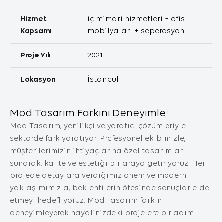
Genellikle ziyaret ettiğiniz internet sitesini
KATALOĞU İNDIRIN
kullanmanız sırasında size kişiselleştirilmiş bir
Hizmet
iç mimari hizmetleri + ofis
deneyim sunmak, sunulan hizmetleri
Kapsamı
mobilyaları + seperasyon
geliştirmek ve deneyiminizi iyileştirmek için
kullanılır ve bir internet sitesinde gezinirken
Proje Yılı
2021
kullanım kolaylığına katkıda bulunabilir. Çerez
kullanılmasını tercih etmezseniz tarayıcınızın
Lokasyon
İstanbul
ayarlarından Çerezleri silebilir ya da
engelleyebilirsiniz. Ancak bunun internet
sitemizi kullanımınızı etkileyebileceğini
Mod Tasarım Farkını Deneyimle!
hatırlatmak isteriz. Tarayıcınızdan Çerez
ayarlarınızı değiştirmediğiniz sürece bu
Mod Tasarım, yenilikçi ve yaratıcı çözümleriyle
sitede çerez kullanımını kabul ettiğinizi
sektörde fark yaratıyor. Profesyonel ekibimizle,
varsayacağız.
müşterilerimizin ihtiyaçlarına özel tasarımlar
1. ÇEREZLERDE HANGİ TÜR VERİLER
sunarak, kalite ve estetiği bir araya getiriyoruz. Her
İŞLENİR?
projede detaylara verdiğimiz önem ve modern
İnternet sitelerinde yer alan çerezlerde, türüne
bağlı olarak, siteyi ziyaret ettiğiniz cihazdaki
yaklaşımımızla, beklentilerin ötesinde sonuçlar elde
tarama ve kullanım tercihlerinize ilişkin veriler
etmeyi hedefliyoruz. Mod Tasarım farkını
toplanmaktadır. Bu veriler, eriştiğiniz sayfalar,
deneyimleyerek hayalinizdeki projelere bir adım
incelediğiniz hizmet ve ürünler, tercih ettiğiniz