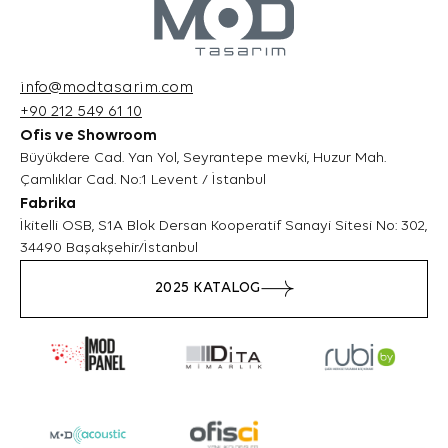
İnternet Sitesini iyileştirmek ve İnternet
Sitesi üzerinden yeni özellikler sunmak ve
sunulan özellikleri sizlerin tercihlerine göre
kişiselleştirmek;
info@modtasarim.com
İnternet Sitesinin, sizin ve Kurum’un hukuki
+90 212 549 61 10
ve ticari güvenliğinin teminini sağlamak,
Ofis ve Showroom
Site üzerinden sahte işlemlerin
Büyükdere Cad. Yan Yol, Seyrantepe mevki, Huzur Mah.
gerçekleştirilmesini önlemek;
Çamlıklar Cad. No:1 Levent / İstanbul
5651 sayılı Internet Ortamında Yapılan
Yayınların Düzenlenmesi ve Bu Yayınlar
Fabrika
Yoluyla İşlenen Suçlarla Mücadele Edilmesi
İkitelli OSB, S1A Blok Dersan Kooperatif Sanayi Sitesi No: 302,
Hakkında Kanun ve Internet Ortamında
34490 Başakşehir/İstanbul
Yapılan Yayınların Düzenlenmesine Dair
2025 KATALOG
Usul ve Esaslar Hakkında Yönetmelik’ten
kaynaklananlar başta olmak üzere, kanuni
ve sözleşmesel yükümlülüklerini yerine
getirmek.
3.İNTERNET SİTEMİZDE
KULLANILAN ÇEREZ TÜRLERİ
3.1.Oturum Çerezleri
Oturum çerezlerini ziyaretinizi süresince